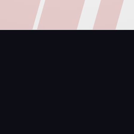
Vårt utbud
Gräv
Markarbete
Fastighetsskötsel