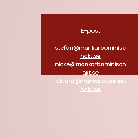
E-post
stefan@mankarbominisc
hakt.se
nicke@mankarbominisch
akt.se
faktura@mankarbominisc
hakt.se