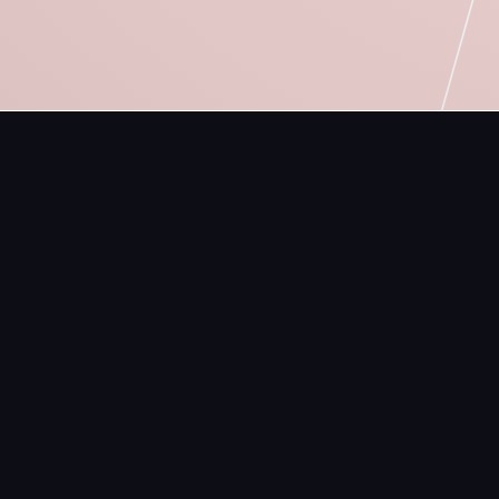
Månkarbo Minischakt AB
MÅNKARBOVÄGEN 43
815 69 Månkarbo
Stefan
0705854202
Nicke
0705854200
stefan@mankarbominischakt.se
nicke@mankarbominischakt.se
faktura@mankarbominischakt.se